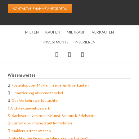
KONTAKTAUFNAHME ANFORDERN
Navigation
MIETEN
KAUFEN
MIETKAUF
VERKAUFEN
überspringen
INVESTMENTS
INSERIEREN
Wissenswertes
kostenlos über Makler inserieren & verkaufen
Finanzierung als Renditehebel
Das Verkehrswertgutachten
Architektenwettbewerb
Sachwert Investments Kunst, Schmuck, Edelsteine
Karriere bei meine Stadt Immobilien
Makler Partner werden
Möchten Sie Ihre Immobilie sofort verkaufen?