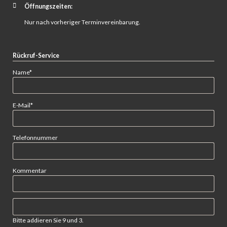
Öffnungszeiten:
Nur nach vorheriger Terminvereinbarung.
Rückruf-Service
Pflichtfeld
Name
*
Pflichtfeld
E-Mail
*
Telefonnummer
Kommentar
Bitte addieren Sie 9 und 3.