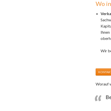
Wo in
Verka
Sachw
Kapit
Ihnen
oberha
Wir b
KONTAK
Worauf w
Be