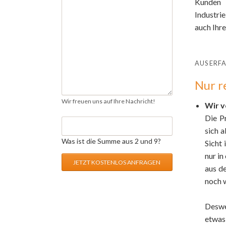
Kunden g
Industri
auch Ihr
AUS ERF
Nur r
Wir freuen uns auf Ihre Nachricht!
Wir v
Die Pr
sich a
Was ist die Summe aus 2 und 9?
Sicht 
nur i
JETZT KOSTENLOS ANFRAGEN
aus de
noch w
Deswe
etwas 