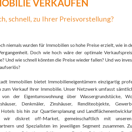
OBILIE VERKAUFEN
ABONNIEREN
h, schnell, zu Ihrer Preisvorstellung?
och
niemals wurden für Immobilien so hohe Preise erzielt, wie in d
Vergangenheit. Doch wie hoch wäre der optimale Verkaufspreis
e? Und wie schnell könnten die Preise wieder fallen? Und wo inves
aufserlös?
adt Immobilien bietet Immobilieneigentümern einzigartig profe
 zum Verkauf Ihrer Immobilie. Unser Netzwerk umfasst sämtlic
, von der Eigentumswohnung über Wassergrundstücke, W
tshäuser, Denkmäler, Zinshäuser, Renditeobjekte, Gewerbe
, Hotels bis hin zur Quartiersplanung und Landflächenentwicklu
n wir diskret off-Market, gemeinschaftlich mit unsere
rtnern und Spezialisten im jeweiligen Segment zusammen. Z