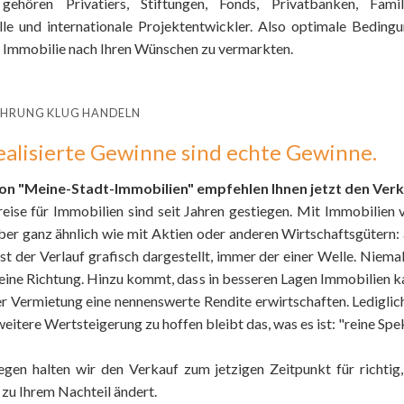
ehören Privatiers, Stiftungen, Fonds, Privatbanken, Famil
elle und internationale Projektentwickler. Also optimale Beding
e Immobilie nach Ihren Wünschen zu vermarkten.
AHRUNG KLUG HANDELN
ealisierte Gewinne sind echte Gewinne.
on "Meine-Stadt-Immobilien" empfehlen Ihnen jetzt den Verk
eise für Immobilien sind seit Jahren gestiegen. Mit Immobilien v
ber ganz ähnlich wie mit Aktien oder anderen Wirtschaftsgütern: 
ist der Verlauf grafisch dargestellt, immer der einer Welle. Niema
n eine Richtung. Hinzu kommt, dass in besseren Lagen Immobilien 
r Vermietung eine nennenswerte Rendite erwirtschaften. Lediglich
eitere Wertsteigerung zu hoffen bleibt das, was es ist: "reine Spek
gen halten wir den Verkauf zum jetzigen Zeitpunkt für richtig,
zu Ihrem Nachteil ändert.