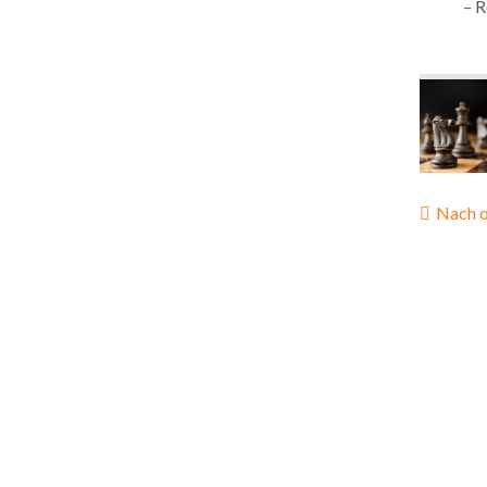
– 
Invest
Nach 